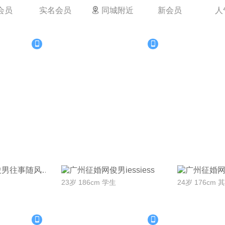
P会员
实名会员

同城附近
新会员
人
Ta
联系Ta
联
iess
往事随风
23岁 186cm 学生
24岁 176cm 