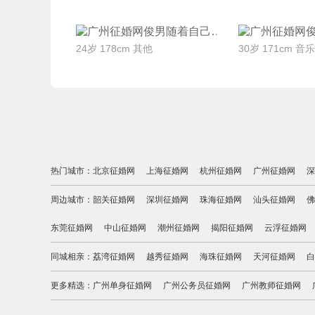
联系Ta
联系
随着自己
24岁 178cm 其他
30岁 171cm 音
热门城市：
北京征婚网
上海征婚网
杭州征婚网
广州征婚网
深
周边城市：
韶关征婚网
深圳征婚网
珠海征婚网
汕头征婚网
佛
东莞征婚网
中山征婚网
潮州征婚网
揭阳征婚网
云浮征婚网
同城相亲：
荔湾征婚网
越秀征婚网
海珠征婚网
天河征婚网
白
更多精选：
广州单身征婚网
广州公务员征婚网
广州教师征婚网