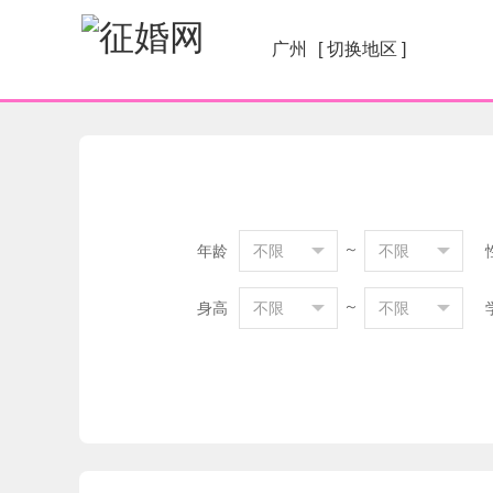
广州
[ 切换地区 ]
～
年龄
不限
不限
～
身高
不限
不限