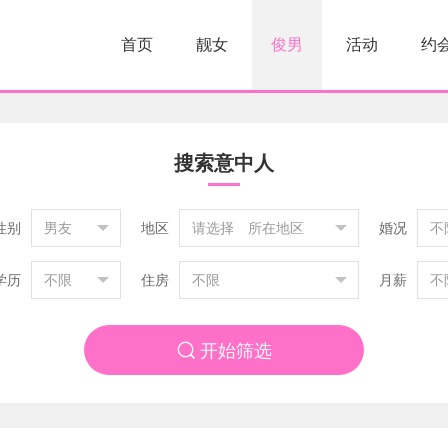
首页
靓女
俊男
活动
约
搜索意中人
性别
男友
地区
请选择 所在地区
婚况
不
学历
不限
住房
不限
月薪
不

开始筛选