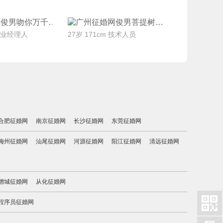
系Ta
联系Ta
吻你万千
菩提树
 职业经理人
27岁 171cm 技术人员
合肥征婚网
南京征婚网
长沙征婚网
东莞征婚网
梅州征婚网
汕尾征婚网
河源征婚网
阳江征婚网
清远征婚网
增城征婚网
从化征婚网

程序员征婚网