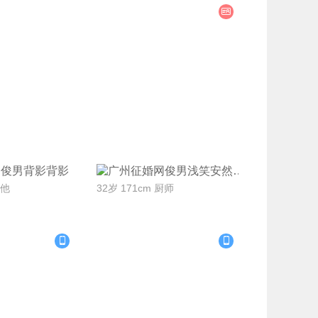
系Ta
联系Ta
背影
浅笑安然
其他
32岁 171cm 厨师