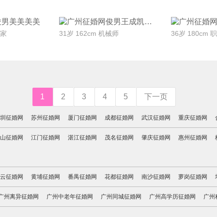
Ta
联系Ta
联
美美
王成凯
乐家
31岁 162cm 机械师
36岁 180cm
1
2
3
4
5
下一页
圳征婚网
苏州征婚网
厦门征婚网
成都征婚网
武汉征婚网
重庆征婚网
山征婚网
江门征婚网
湛江征婚网
茂名征婚网
肇庆征婚网
惠州征婚网
云征婚网
黄埔征婚网
番禺征婚网
花都征婚网
南沙征婚网
萝岗征婚网
广州离异征婚网
广州中老年征婚网
广州同城征婚网
广州高学历征婚网
广州